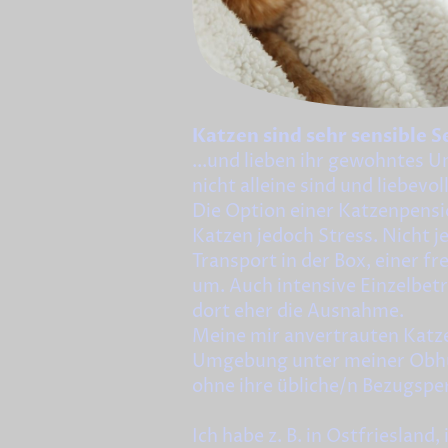
Katzen sind sehr sensible Se
...und lieben ihr gewohntes U
nicht alleine sind und liebevo
Die Option einer Katzenpensio
Katzen jedoch Stress. Nicht 
Transport in der Box, einer
um. Auch intensive Einzelbet
dort eher die Ausnahme.
Meine mir anvertrauten Katze
Umgebung unter meiner Obhu
ohne ihre übliche/n Bezugspe
Ich habe z. B. in Ostfriesland,