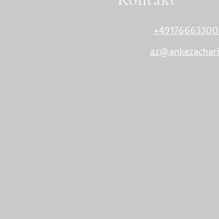
Telefon:
+49176663300
E-mail:
az@ankezachari
tanden, dass diese Daten
ktaufnahme
beitet werden. Mir ist
e Einwilligung jederzeit