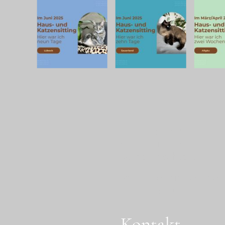
Nimm gerne Kontakt zu 
hast oder mich zu eine
buchen möchtest.
Preise richten sich nach
und Entfernung.
Kontakt