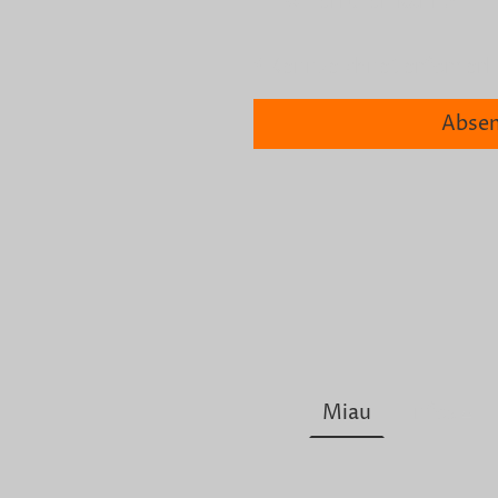
widerrufen kann.
*
* Kennzeichnet erforderli
Abse
Miau
Infos