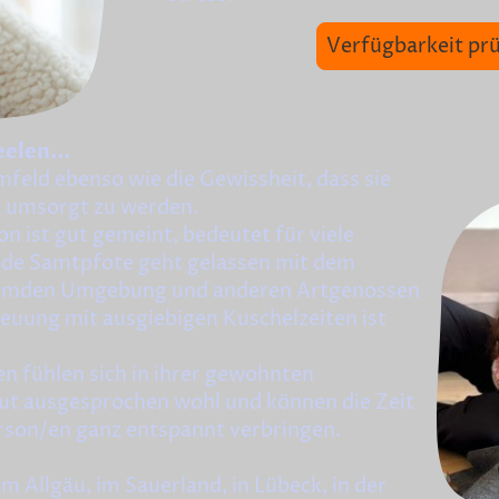
Verfügbarkeit pr
elen...
mfeld ebenso wie die Gewissheit, dass sie
ll umsorgt zu werden.
n ist gut gemeint, bedeutet für viele
jede Samtpfote geht gelassen mit dem
 fremden Umgebung und anderen Artgenossen
reuung mit ausgiebigen Kuschelzeiten ist
n fühlen sich in ihrer gewohnten
t ausgesprochen wohl und können die Zeit
rson/en ganz entspannt verbringen.
 im Allgäu, im Sauerland, in Lübeck, in der