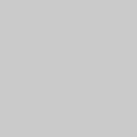
Samtpfoten betreuen, lebte
verschiedenen Haushalten.
Kümmerte mich mal um ein
um zwei oder auch um drei
schnurrende Schätze - vom
Stubentiger bis zu Freigän
Hauskatze oder Rassekatze,
sind ganz wunderbar.
Auch 2026 wird wieder ein 
Katzenjahr mit 23 Samtpfo
14 Haushalten bei 25 Einsät
freue mich auf neue schnu
Bekanntschaften und auch 
vertraute Kuscheltiger. Da
bedeutet auch: ausgebucht
Erst 2027 sind weitere Bu