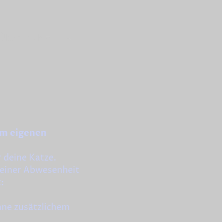
Über mich
im eigenen
r deine Katze.
deiner Abwesenheit
:
hne zusätzlichem