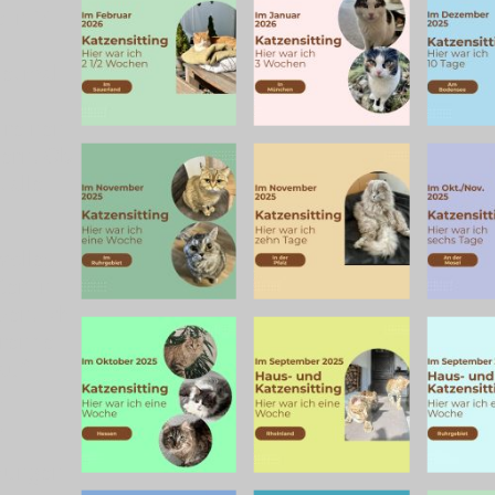
 in 14
e, mal
 reinen
gern. Ob
 alle
volles
ten in
zen. Ich
rrende
auf
s
.
chungen