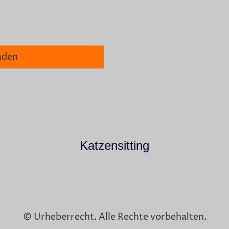
che Felder
nden
Katzensitting
So läuft´s / Betreuung erklärt
Buchungskalender
© Urheberrecht. Alle Rechte vorbehalten.