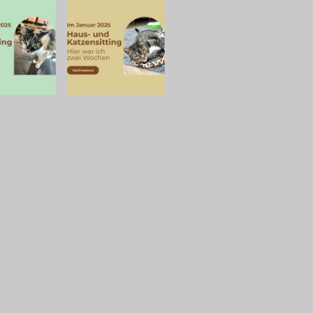
mir auf, wenn du Fragen
m bestimmten Zeitraum
 Zeit, Anzahl der Katzen